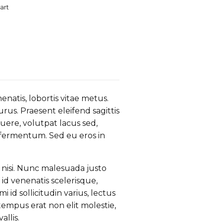
art
natis, lobortis vitae metus.
purus. Praesent eleifend sagittis
ere, volutpat lacus sed,
n fermentum. Sed eu eros in
 nisi. Nunc malesuada justo
 id venenatis scelerisque,
id sollicitudin varius, lectus
empus erat non elit molestie,
llis.