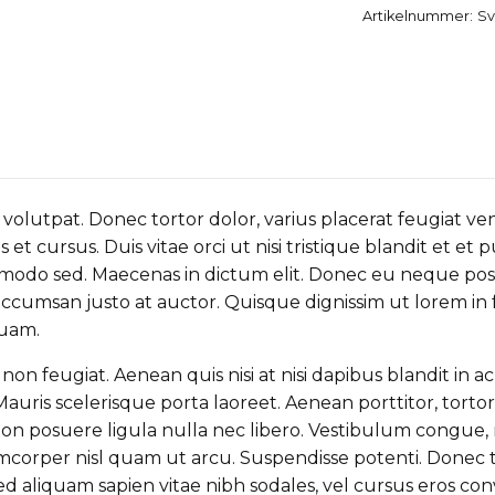
Artikelnummer:
Sv
volutpat. Donec tortor dolor, varius placerat feugiat vene
et cursus. Duis vitae orci ut nisi tristique blandit et et 
modo sed. Maecenas in dictum elit. Donec eu neque posu
s accumsan justo at auctor. Quisque dignissim ut lorem i
quam.
 feugiat. Aenean quis nisi at nisi dapibus blandit in ac
auris scelerisque porta laoreet. Aenean porttitor, tortor
on posuere ligula nulla nec libero. Vestibulum congue, mi 
corper nisl quam ut arcu. Suspendisse potenti. Donec t
d aliquam sapien vitae nibh sodales, vel cursus eros conva