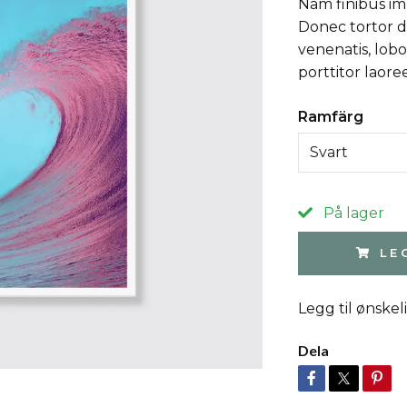
Nam finibus im
Donec tortor do
venenatis, lobo
porttitor laore
Ramfärg
Svart
På lager
LE
Legg til ønskel
Dela