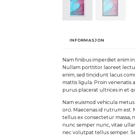
INFORMASJON
Nam finibus imperdiet enim in 
Nullam porttitor laoreet lectus 
enim, sed tincidunt lacus com
mattis ligula. Proin venenati
purus placerat ultrices in et 
Nam euismod vehicula metus non
orci. Maecenas id rutrum est. M
tellus ex consectetur massa, n
nunc semper nunc, vitae ullam
nec volutpat tellus semper. Se