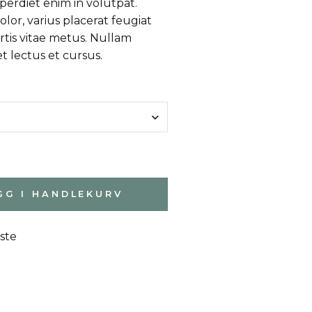
perdiet enim in volutpat.
lor, varius placerat feugiat
rtis vitae metus. Nullam
et lectus et cursus.
GG I HANDLEKURV
iste