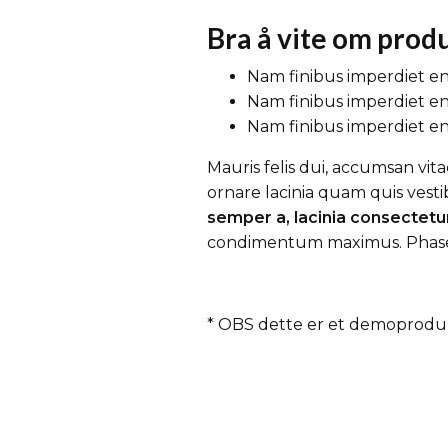
Bra å vite om prod
Nam finibus imperdiet en
Nam finibus imperdiet en
Nam finibus imperdiet en
Mauris felis dui, accumsan vit
ornare lacinia quam quis vest
semper a, lacinia consectetu
condimentum maximus. Phasellus
* OBS dette er et demoproduk