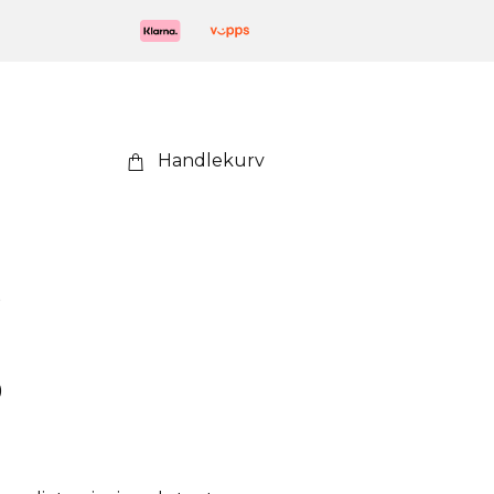
Handlekurv
s
o