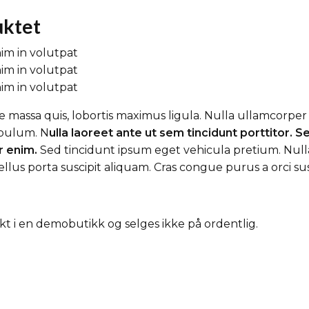
uktet
im in volutpat
im in volutpat
im in volutpat
ae massa quis, lobortis maximus ligula. Nulla ullamcorper 
ibulum. N
ulla laoreet ante ut sem tincidunt porttitor. 
r enim.
Sed tincidunt ipsum eget vehicula pretium. Null
 porta suscipit aliquam. Cras congue purus a orci suscipi
t i en demobutikk og selges ikke på ordentlig.