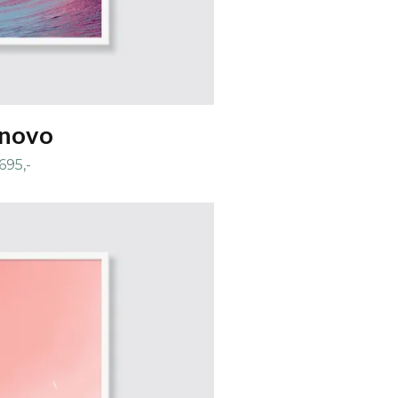
nnovo
695,-