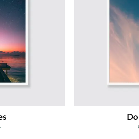
es
Do
-