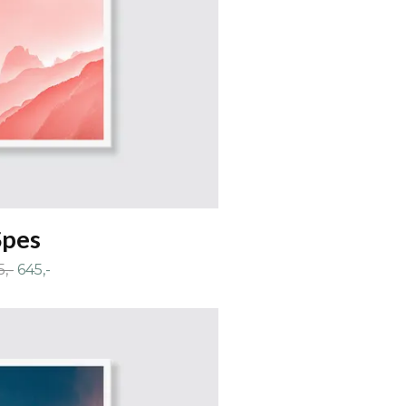
Spes
,-
645,-