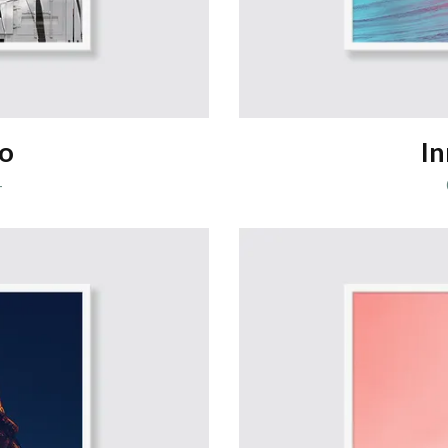
o
I
-