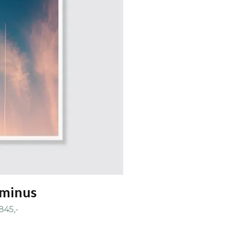
minus
845,-