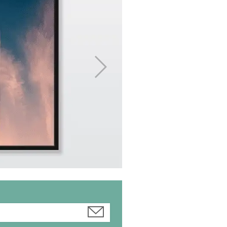
Innovo
Fyller rommet med harmoni