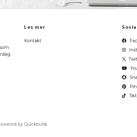
Les mer
Sosia
Kontakt
Fac
 som
Ins
erdag.
Twit
Yo
Sna
Pin
Tik
owered by Quickbutik