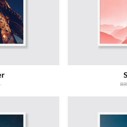
er
-
895